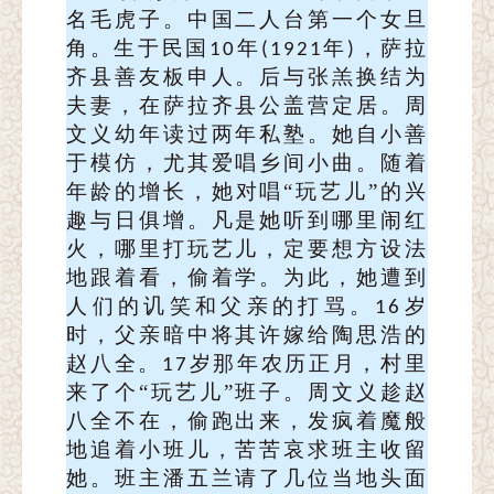
名毛虎
子
。中国二人台第一个女旦
角。生于民国
年
年
，萨拉
10
(1921
)
齐县善友板申人。后与张羔换结为
夫妻，在萨拉齐县公盖营定居。周
文义幼年读过两年私塾。她自小善
于模仿，尤其爱唱乡间小曲。随着
年龄的增长，她对唱“玩艺儿”的兴
趣与日俱增。凡是她听到哪里闹红
火，哪里打玩艺儿，定要想方设法
地跟着看，偷着学。为此，她遭到
人们的讥笑和父亲的打骂。
岁
16
时，父亲暗中将其许嫁给陶思浩的
赵八全。
岁那年农历正月，村里
17
来了个“玩艺儿”班子。周文义趁赵
八全不在，偷跑出来，发疯着魔般
地追着小班儿，苦苦哀求班主收留
她。班主潘五兰请了几位当地头面