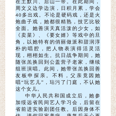
在土默川、后山一带。在此期间，
周文义边学边演，日积
月
累，学会
多出戏。不论是硬码戏，还是火
40
炮曲子戏，她都很精熟，技艺比较
全面。她善演天真活泼的少女，如
《卖菜》
、
《要女婿》等戏中的旦
角，以她特有的俏丽做派和甜润淳
朴的唱腔，把人物表演得活灵活
现，栩栩如生。抗日战争期间，她
随张羔换回到公盖营子老家，继续
组班演唱。此间，她带张羔换回善
友板申探亲。不料，父亲竟因她
唱“玩艺儿”，玷污了门庭，不认她
这个女儿。
中华人民共和国成立后，她参
加绥远省民间艺人学习会，后留在
省前进实验剧团任教。后因身体不
佳，请假回家养病。康复后无心再