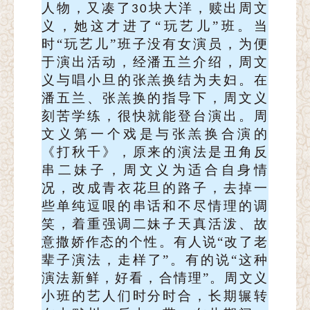
人物，又凑了
块大洋，赎出周文
30
义，她这才进了“玩艺儿”班。当
时“玩艺儿”班子没有女演员，为便
于演出活动，经潘五兰介绍，周文
义与唱小旦的张羔换结为夫妇。在
潘五兰、张羔换的指导下，周文义
刻苦学练，很快就能登台演出。周
文义第一个戏是与张羔换合演的
《打秋千》，原来的演法是丑角反
串二妹子，周文义为适合自身情
况，改成青衣花旦的路子，去掉一
些单纯逗哏的串话和不尽情理的调
笑，着重强调二妹子天真活泼、故
意撒娇作态的个性。有人说“改了老
辈子演法，走样了”。有的说“这种
演法新鲜，好看，合情理”。周文义
小班的艺人们时分时合，长期辗转