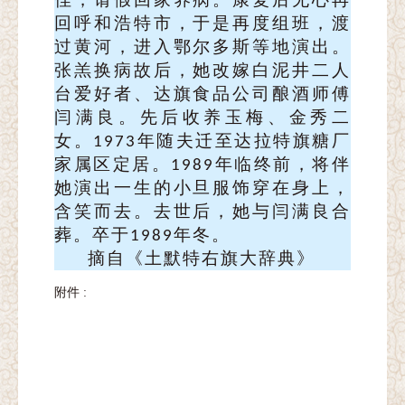
回呼和浩特市，于是再度组班，渡
过黄河，进
入
鄂尔多斯等地演出。
张羔换病故后，她改嫁白泥井二人
台爱好者、达旗食品公司酿酒师傅
闫满良。先后收养玉梅、金秀二
女。
年随夫迁至达拉特旗糖厂
1973
家属区定居。
年临终前，将伴
1989
她演出一生的小旦服饰穿在身上，
含笑而去。去世后，她与闫满良合
葬。卒于
年冬
。
1989
摘自
《
土默特右旗大辞典
》
附件 :