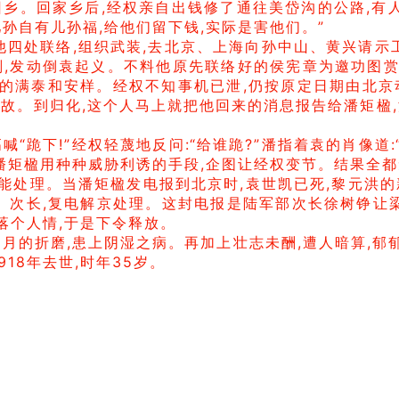
乡。回家乡后,经权亲自出钱修了通往美岱沟的公路,有
儿孙自有儿孙福,给他们留下钱,实际是害他们。”
四处联络,组织武装,去北京、上海向孙中山、黄兴请示工
,发动倒袁起义。不料他原先联络好的侯宪章为邀功图赏
的满泰和安样。经权不知事机已泄,仍按原定日期由北京
故。到归化,这个人马上就把他回来的消息报告给潘矩楹
“跪下!”经权轻蔑地反问:“给谁跪?”潘指着袁的肖像道:
!”潘矩楹用种种威胁利诱的手段,企图让经权变节。结果全
才能处理。当潘矩楹发电报到北京时,袁世凯已死,黎元洪
、次长,复电解京处理。这封电报是陆军部次长徐树铮让
落个人情,于是下令释放。
多月的折磨,患上阴湿之病。再加上壮志未酬,遭人暗算,郁
18年去世,时年35岁。