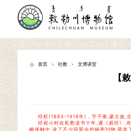
首页
社教
文博讲堂
>
>
【敕
经权(1883-1918年)，字子衡,蒙
经权小时在私塾读书十年,通《易经》,
峒接触中,读了不少同盟会的秘密刊物,萌发