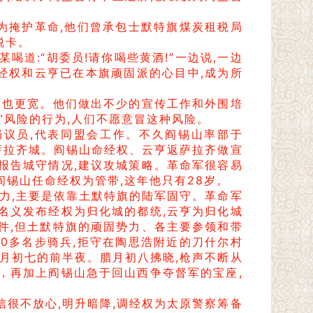
为掩护革命,他们曾承包士默特旗煤炭租税局
税卡。
道:“胡委员!请你喝些黄酒!”一边说,一边
经权和云亨已在本旗顽固派的心目中,成为所
面也更宽。他们做出不少的宣传工作和外围培
”风险的行为,人们不愿意冒这种风险。
局议员,代表同盟会工作。不久阎锡山率部于
进萨拉齐城。阎锡山命经权、云亨返萨拉齐做宣
,报告城守情况,建议攻城策略。革命军很容易
时阎锡山任命经权为管带,这年他只有28岁。
斗力,主要是依靠土默特旗的陆军固守。革命军
名义发布经权为归化城的都统,云亨为归化城
件,但土默特旗的顽固势力、各主要参领和带
90多名步骑兵,拒守在陶思浩附近的刀什尔村
腊月初七的前半夜。腊月初八拂晓,枪声不断从
，再加上阎锡山急于回山西争夺督军的宝座,
信很不放心,明升暗降,调经权为太原警察筹备