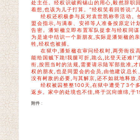
处主任。经权识破阎锡山的用心,毅然辞职回
着想,也该为儿子打算。”经权笑着回答说:“
经权还积极参与反对袁世凯称帝活动。他
盟会指示,与满泰、安祥等人准备按原定计划
告密。潘矩楹立即布置军队捉拿与经权同谋
为是途中结识一个新朋友,实际是潘矩楹的亲
牲,经权也被捕。
在狱中,潘矩楹在审问经权时,两旁衙役高喊
能给国贼下跪!我腿可折,跪么,比登天还难
衔,按照当时的法规,需要请示陆军部批准,
权的朋友,也是同盟会的会员,由他建议总长
没有树敌的必要,与其解京,还不如就地释放,
经权被囚整整100天,在狱中遭受了3个
返乡。家中的处境也不佳,终于沉疴缠绵,于19
附件 :