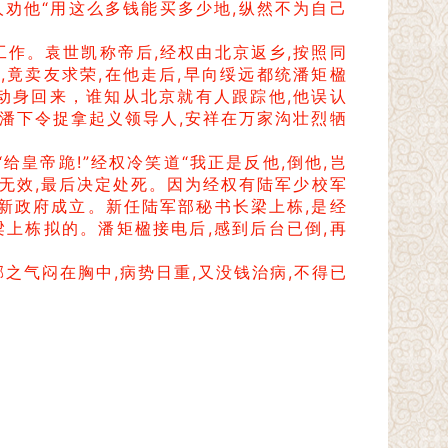
人劝他“用这么多钱能买多少地,纵然不为自己
作。袁世凯称帝后,经权由北京返乡,按照同
,竟卖友求荣,在他走后,早向绥远都统潘矩楹
动身回来，谁知从北京就有人跟踪他,他误认
,潘下令捉拿起义领导人,安祥在万家沟壮烈牺
“给皇帝跪!”经权冷笑道“我正是反他,倒他,岂
都无效,最后决定处死。因为经权有陆军少校军
的新政府成立。新任陆军部秘书长梁上栋,是经
梁上栋拟的。潘矩楹接电后,感到后台已倒,再
郁之气闷在胸中,病势日重,又没钱治病,不得已