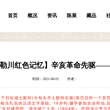
首页
概况
资讯
陈展
藏品
勒川红色记忆】辛亥革命先驱—
时间：2021-08-01
作者：
古族,生于归化城土默特(今包头市土默特右旗)美岱召村一个
有相当扎实的汉语文字基础。19岁时,辍学参加农业劳动
了反封建思想。清光绪三十年（1904年）,经同乡云亨引