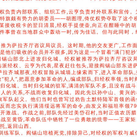
经权负责内部联系、组织工作,云亨负责对外联系和宣传。
默特旗颇有势力的胡委员——胡图理,倚仗权势夺取了这个
接收税卡的翌日清晨,经权手提便壶,向正在酣睡中的胡某喝
件事曾在当地群众中轰动一时,传为佳话。但与此同时，
被推为萨拉齐厅咨议局议员。这时期,他的交友更广,工作
是他们吸收的会员并不很多,因为这是一个冒着“满门犯抄
发，阎锡山部北上进攻归化城。经权被推荐为萨拉齐厅咨议
议局选派经权、云亨为代表,星夜赶往包头,迎接阎锡山部东
萨拉齐城那夜,经权冒险从城墙上缘索而下,进入革命部队
“犯人”,把愿意参加革命的人,编成部队,归经权率领,当
攻归化城。当时归化城的驻军,满清的军队不多,且没有战
古人的关系,不战而收复归化城。因此先以孙中山、黄兴的
本旗军队起义。他们当时也曾写过劝告土默特陆军首领的函
,反而忠实执行满清绥远将军的命令,由发义和福坦率领7
开激战。作战之前,部队先经过美岱召村,当时正值农历
。战至黄昏,革命队伍中牺牲了一位勇敢的统带——王家矩
托,返回山西。
训练军队。阎锡山培植死党,排除异己,对经权的军权与威