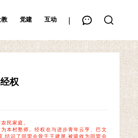
社教
党建
互动
—经权
贫苦农民家庭。
,后为本村塾师。经权在与进步青年云亨、巴文
荐,结识了同盟会骨干王建屏,被吸收为同盟会