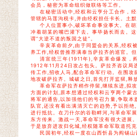
会员，秘密为革命组织做联络等工作。
在秘密活动中,经权和云亨分工合作，
管辖的马莲沟税卡,并由经权担任卡长。土
个人位置事小,破坏革命事业事大。在胡某
冲着胡某的嘴巴灌下去。事毕扬长而去。这
谓“大逆不道的叛国之徒”。
辛亥革命前夕,由于同盟会的关系,经权
养工作,经权曾推荐满泰当萨拉齐的巡官。但
清宣统三年(1911年),辛亥革命爆
1912年11月24日攻占包头。萨拉齐咨
传工作,招收人马,配合革命军行动。在围攻
地攻破萨拉齐。城破之日,首先打开监狱,释放
革命军在萨拉齐稍作停留,继续东进,拟
方面的计划,原本想通过经权和云亨两个蒙
将军的通告,以加强他们的号召力量,争取
队官,还没有看出满清灭亡的趋势,予以拒绝
进行抵抗。在刀什尔的谷勒畔河,与革命军展
东方传来。激战一天,革命军没有很大进展
于是放弃进攻归化城,经权随革命军取道托克
民国初年,经权一度在山西忻县为阎锡山