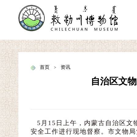
首页
资讯
>
自治区文物
5月15日
上午
，内蒙古自治区文
安全工作进行
现
地督察。
市文物
局