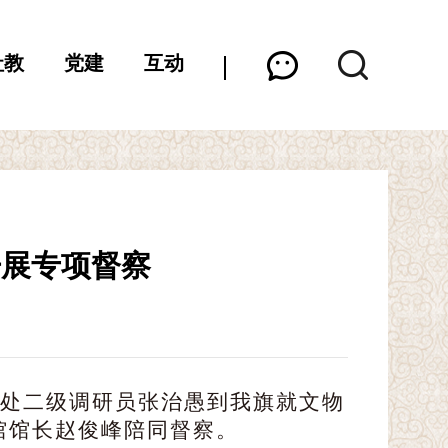
社教
党建
互动
开展专项督察
古处二级调研员张治愚
到
我
旗
就文物
馆馆长赵俊峰
陪同督察。