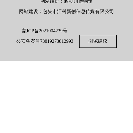
网站维护：敕勒川博物馆
网站建设：包头市汇科新创信息传媒有限公司
蒙ICP备2021004239号
公安备案号73819273812993
浏览建议