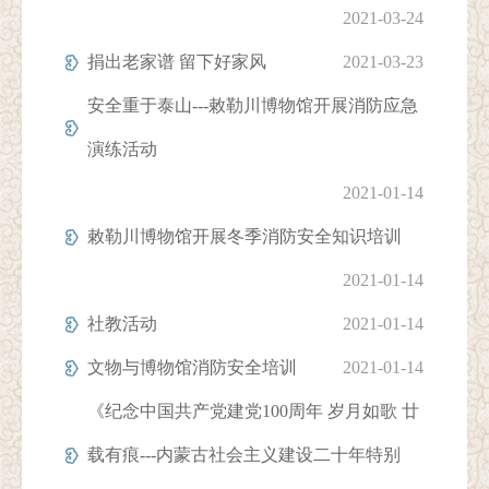
2021-03-24
捐出老家谱 留下好家风
2021-03-23
安全重于泰山---敕勒川博物馆开展消防应急
演练活动
2021-01-14
敕勒川博物馆开展冬季消防安全知识培训
2021-01-14
社教活动
2021-01-14
文物与博物馆消防安全培训
2021-01-14
《纪念中国共产党建党100周年 岁月如歌 廿
载有痕---内蒙古社会主义建设二十年特别