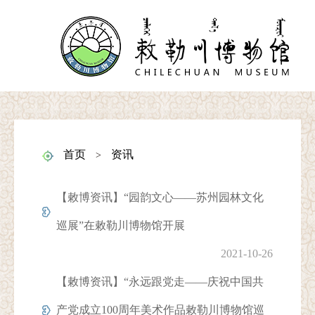
首页
资讯
>
【敕博资讯】“园韵文心——苏州园林文化
巡展”在敕勒川博物馆开展
2021-10-26
【敕博资讯】“永远跟党走——庆祝中国共
产党成立100周年美术作品敕勒川博物馆巡