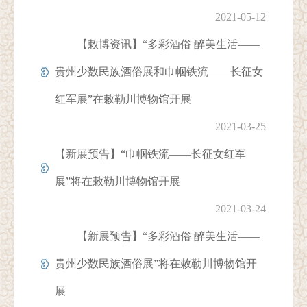
2021-05-12
【敕博资讯】“多彩酒俗 醉美生活——
贵州少数民族酒俗展和巾帼铁流——长征女
红军展”在敕勒川博物馆开展
2021-03-25
【新展预告】“巾帼铁流——长征女红军
展”将在敕勒川博物馆开展
2021-03-24
【新展预告】“多彩酒俗 醉美生活——
贵州少数民族酒俗展”将在敕勒川博物馆开
展